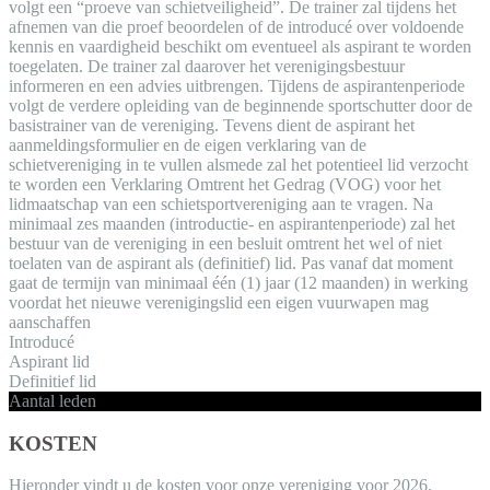
volgt een “proeve van schietveiligheid”. De trainer zal tijdens het
afnemen van die proef beoordelen of de introducé over voldoende
kennis en vaardigheid beschikt om eventueel als aspirant te worden
toegelaten. De trainer zal daarover het verenigingsbestuur
informeren en een advies uitbrengen. Tijdens de aspirantenperiode
volgt de verdere opleiding van de beginnende sportschutter door de
basistrainer van de vereniging. Tevens dient de aspirant het
aanmeldingsformulier en de eigen verklaring van de
schietvereniging in te vullen alsmede zal het potentieel lid verzocht
te worden een Verklaring Omtrent het Gedrag (VOG) voor het
lidmaatschap van een schietsportvereniging aan te vragen. Na
minimaal zes maanden (introductie- en aspirantenperiode) zal het
bestuur van de vereniging in een besluit omtrent het wel of niet
toelaten van de aspirant als (definitief) lid. Pas vanaf dat moment
gaat de termijn van minimaal één (1) jaar (12 maanden) in werking
voordat het nieuwe verenigingslid een eigen vuurwapen mag
aanschaffen
Introducé
Aspirant lid
Definitief lid
Aantal leden
KOSTEN
Hieronder vindt u de kosten voor onze vereniging voor 2026.